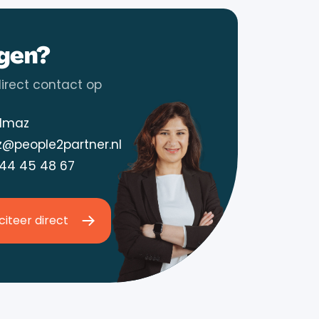
gen?
rect contact op
ilmaz
z@people2partner.nl
 44 45 48 67
iciteer direct