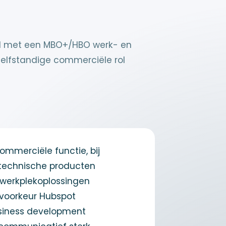
nal met een MBO+/HBO werk- en
 zelfstandige commerciële rol
commerciële functie, bij
f technische producten
e werkplekoplossingen
 voorkeur Hubspot
usiness development