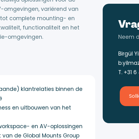
V-omgevingen, variërend van
tot complete mounting- en
Vra
aliteit, functionaliteit en het
tie-omgevingen.
Neem di
Birgül Y
b.yilma
T.
+31 6
aande) klantrelaties binnen de
Soll
ë
ness en uitbouwen van het
, workspace- en AV-oplossingen
t van de Global Mounts Group