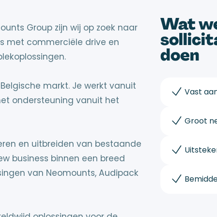
Wat we
ounts Group zijn wij op zoek naar
sollici
s met commerciële drive en
doen
plekoplossingen.
e Belgische markt. Je werkt vanuit
Vast aan
met ondersteuning vanuit het
Groot ne
heren en uitbreiden van bestaande
Uitstek
new business binnen een breed
ossingen van Neomounts, Audipack
Bemidde
reldwijd oplossingen voor de