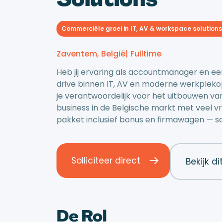
Commerciële groei in IT, AV & workspace solutions 
Zaventem, België
| Fulltime
Heb jij ervaring als accountmanager en e
drive binnen IT, AV en moderne werkplekop
je verantwoordelijk voor het uitbouwen va
business in de Belgische markt met veel vri
pakket inclusief bonus en firmawagen — sol
Solliciteer direct
Bekijk di
De Rol