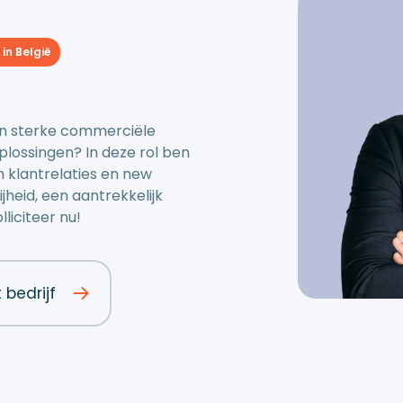
in België
en sterke commerciële
lossingen? In deze rol ben
n klantrelaties en new
jheid, een aantrekkelijk
liciteer nu!
t bedrijf